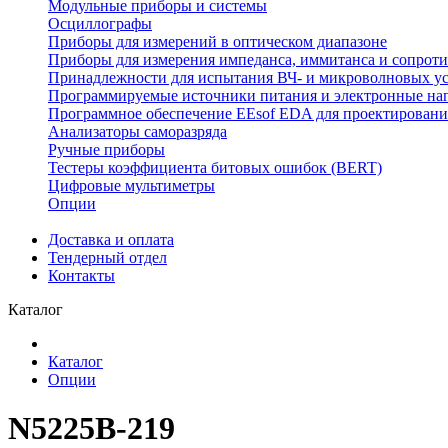
Модульные приборы и системы
Осциллографы
Приборы для измерений в оптическом диапазоне
Приборы для измерения импеданса, иммитанса и сопрот
Принадлежности для испытания ВЧ- и микроволновых у
Программируемые источники питания и электронные на
Программное обеспечение EEsof EDA для проектировани
Анализаторы саморазряда
Ручные приборы
Тестеры коэффициента битовых ошибок (BERT)
Цифровые мультиметры
Опции
Доставка и оплата
Тендерный отдел
Контакты
Каталог
Каталог
Опции
N5225B-219