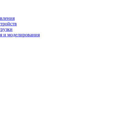
ивления
стройств
грузки
я и моделирования