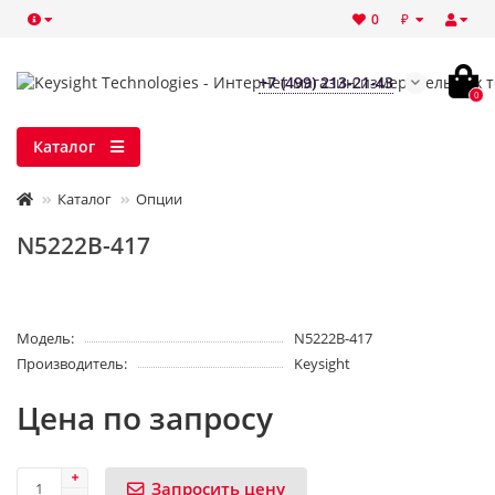
₽
0
+7 (499) 213-21-43
0
Каталог
Каталог
Опции
N5222B-417
Модель:
N5222B-417
Производитель:
Keysight
Цена по запросу
Запросить цену