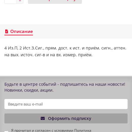
Описание
4 Из.П, 2 Ист.З.Сиг., прям. дост. к ист. и приём. сигн., аттен.
на вых. источ. сиг-в и на вх. измер. приём.
Будьте в центре событий - подпишитесь на наши новости!
Новинки, скидки, акции.
Оформить подписку
Я прочитал и согласен с условиями
Политика