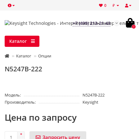
₽
0
+7 (499) 213-21-43
0
Каталог
Каталог
Опции
N5247B-222
Модель:
N5247B-222
Производитель:
Keysight
Цена по запросу
Запросить цену