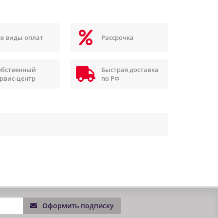
се виды оплат
Рассрочка
обственный
Быстрая доставка
ервис-центр
по РФ
Оформить подписку