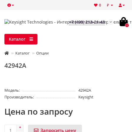
₽
0
+7 (499) 213-21-43
0
Каталог
Каталог
Опции
42942А
Модель:
42942А
Производитель:
Keysight
Цена по запросу
Запросить цену