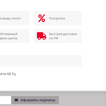
се виды оплат
Рассрочка
обственный
Быстрая доставка
ервис-центр
по РФ
ети 60 Гц
Оформить подписку