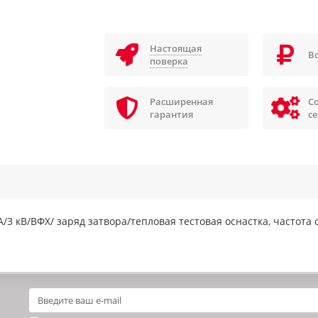
Настоящая
В
поверка
Расширенная
С
гарантия
с
3 кВ/ВФХ/ заряд затвора/тепловая тестовая оснастка, частота с