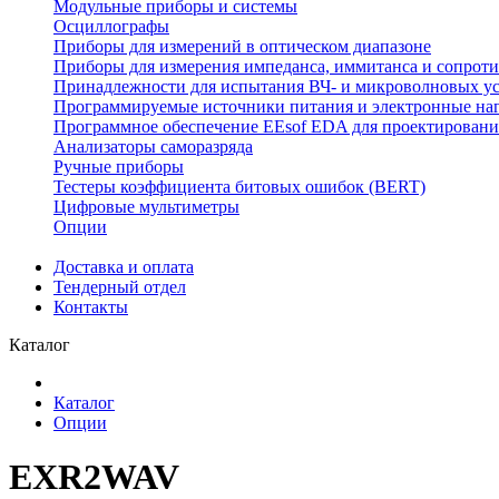
Модульные приборы и системы
Осциллографы
Приборы для измерений в оптическом диапазоне
Приборы для измерения импеданса, иммитанса и сопрот
Принадлежности для испытания ВЧ- и микроволновых у
Программируемые источники питания и электронные на
Программное обеспечение EEsof EDA для проектировани
Анализаторы саморазряда
Ручные приборы
Тестеры коэффициента битовых ошибок (BERT)
Цифровые мультиметры
Опции
Доставка и оплата
Тендерный отдел
Контакты
Каталог
Каталог
Опции
EXR2WAV