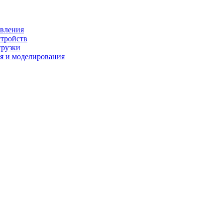
ивления
стройств
грузки
я и моделирования