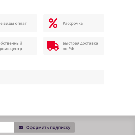
се виды оплат
Рассрочка
обственный
Быстрая доставка
ервис-центр
по РФ
Оформить подписку