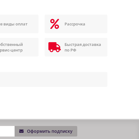
се виды оплат
Рассрочка
обственный
Быстрая доставка
ервис-центр
по РФ
Оформить подписку