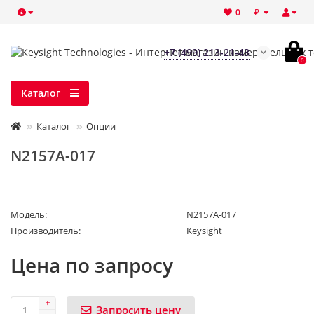
₽
0
+7 (499) 213-21-43
0
Каталог
Каталог
Опции
N2157A-017
Модель:
N2157A-017
Производитель:
Keysight
Цена по запросу
Запросить цену