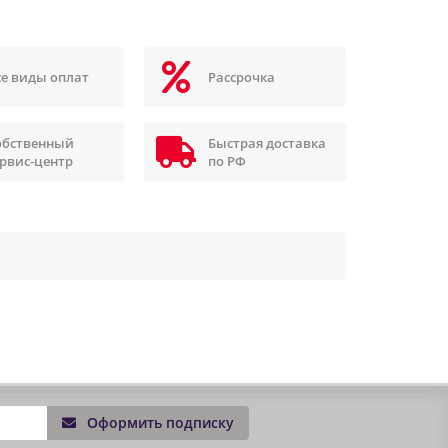
се виды оплат
Рассрочка
обственный
Быстрая доставка
ервис-центр
по РФ
Оформить подписку