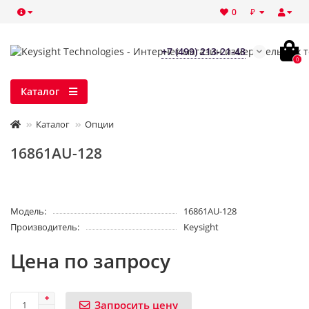
₽
0
+7 (499) 213-21-43
0
Каталог
Каталог
Опции
16861AU-128
Модель:
16861AU-128
Производитель:
Keysight
Цена по запросу
Запросить цену