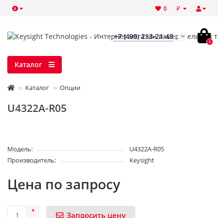
₽
0
+7 (499) 213-21-43
0
Каталог
Каталог
Опции
U4322A-R05
Модель:
U4322A-R05
Производитель:
Keysight
Цена по запросу
Запросить цену