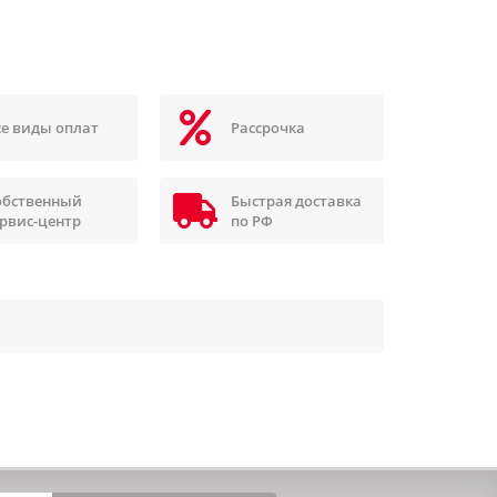
се виды оплат
Рассрочка
обственный
Быстрая доставка
ервис-центр
по РФ