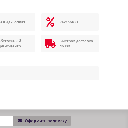
се виды оплат
Рассрочка
обственный
Быстрая доставка
ервис-центр
по РФ
Оформить подписку