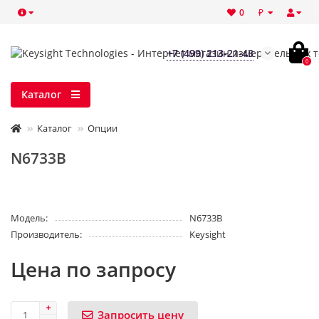
₽
0
+7 (499) 213-21-43
0
Каталог
Каталог
Опции
N6733B
Модель:
N6733B
Производитель:
Keysight
Цена по запросу
Запросить цену