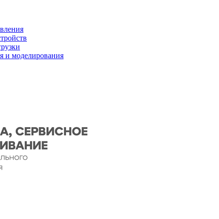
ивления
стройств
грузки
я и моделирования