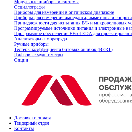
Модульные приборы и системы
Осциллографы
Приборы для измерений в оптическом диапазоне
Приборы для измерения импеданса, иммитанса и сопрот
Принадлежности для испытания ВЧ- и микроволновых у
Программируемые источники питания и электронные на
Программное обеспечение EEsof EDA для проектировани
Анализаторы саморазряда
Ручные приборы
Тестеры коэффициента битовых ошибок (BERT)
Цифровые мультиметры
Опции
Доставка и оплата
Тендерный отдел
Контакты