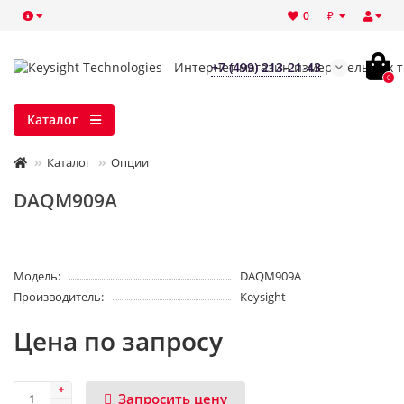
₽
0
+7 (499) 213-21-43
0
Каталог
Каталог
Опции
DAQM909A
Модель:
DAQM909A
Производитель:
Keysight
Цена по запросу
Запросить цену