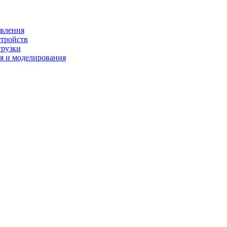
ивления
стройств
грузки
я и моделирования