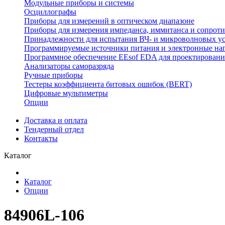
Модульные приборы и системы
Осциллографы
Приборы для измерений в оптическом диапазоне
Приборы для измерения импеданса, иммитанса и сопрот
Принадлежности для испытания ВЧ- и микроволновых у
Программируемые источники питания и электронные на
Программное обеспечение EEsof EDA для проектировани
Анализаторы саморазряда
Ручные приборы
Тестеры коэффициента битовых ошибок (BERT)
Цифровые мультиметры
Опции
Доставка и оплата
Тендерный отдел
Контакты
Каталог
Каталог
Опции
84906L-106