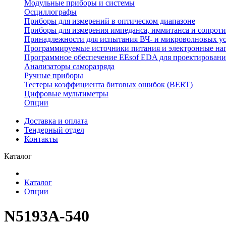
Модульные приборы и системы
Осциллографы
Приборы для измерений в оптическом диапазоне
Приборы для измерения импеданса, иммитанса и сопрот
Принадлежности для испытания ВЧ- и микроволновых у
Программируемые источники питания и электронные на
Программное обеспечение EEsof EDA для проектировани
Анализаторы саморазряда
Ручные приборы
Тестеры коэффициента битовых ошибок (BERT)
Цифровые мультиметры
Опции
Доставка и оплата
Тендерный отдел
Контакты
Каталог
Каталог
Опции
N5193A-540