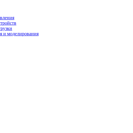
ивления
стройств
грузки
я и моделирования