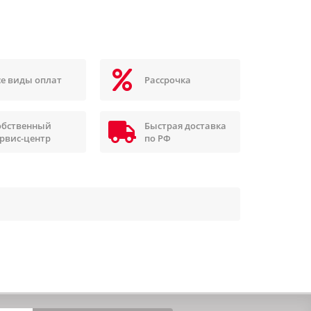
се виды оплат
Рассрочка
обственный
Быстрая доставка
ервис-центр
по РФ