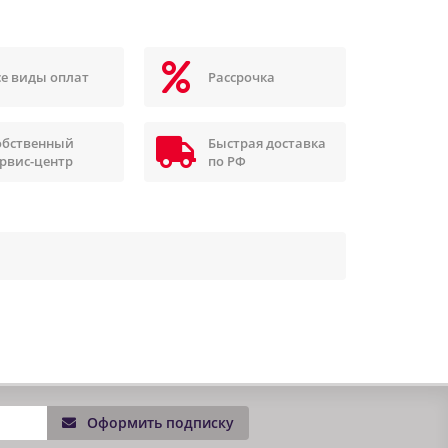
се виды оплат
Рассрочка
обственный
Быстрая доставка
ервис-центр
по РФ
Оформить подписку