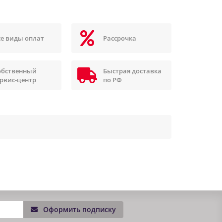
се виды оплат
Рассрочка
обственный
Быстрая доставка
ервис-центр
по РФ
Оформить подписку