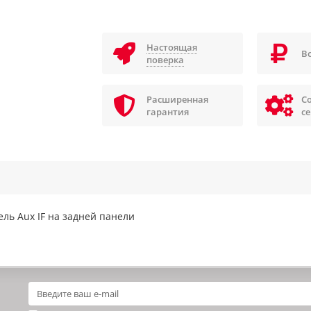
Настоящая
В
поверка
Расширенная
С
гарантия
с
ль Aux IF на задней панели