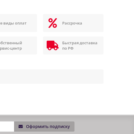
се виды оплат
Рассрочка
обственный
Быстрая доставка
ервис-центр
по РФ
Оформить подписку