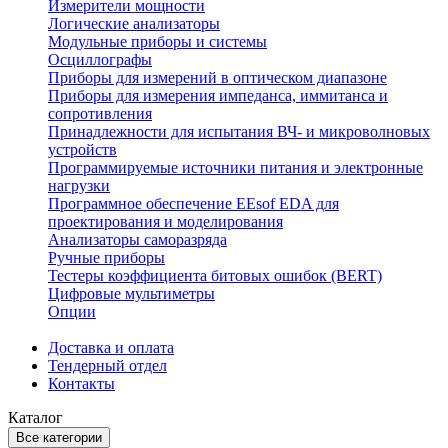
Измерители мощности
Логические анализаторы
Модульные приборы и системы
Осциллографы
Приборы для измерений в оптическом диапазоне
Приборы для измерения импеданса, иммитанса и
сопротивления
Принадлежности для испытания ВЧ- и микроволновых
устройств
Программируемые источники питания и электронные
нагрузки
Программное обеспечение EEsof EDA для
проектирования и моделирования
Анализаторы саморазряда
Ручные приборы
Тестеры коэффициента битовых ошибок (BERT)
Цифровые мультиметры
Опции
Доставка и оплата
Тендерный отдел
Контакты
Каталог
Все категории