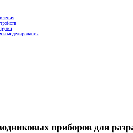
ивления
стройств
грузки
я и моделирования
одниковых приборов для разр