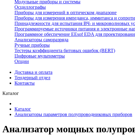
Модульные приборы и системы
Осциллографы
Приборы для измерений в оптическом диапазоне
Приборы для измерения импеданса, иммитанса и сопрот
Принадлежности для испытания ВЧ- и микроволновых у
Программируемые источники питания и электронные на
Программное обеспечение EEsof EDA для проектировани
Анализаторы саморазряда
Ручные приборы
Тестеры коэффициента битовых ошибок (BERT)
Цифровые мультиметры
Опции
Доставка и оплата
Тендерный отдел
Контакты
Каталог
Каталог
Анализаторы параметров полупроводниковых приборов
Анализатор мощных полупров