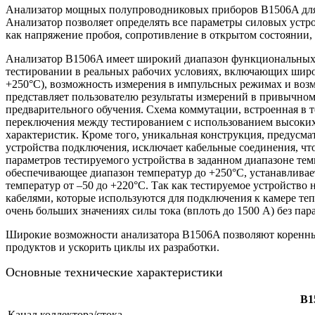
Анализатор мощных полупроводниковых приборов B1506A для р
Анализатор позволяет определять все параметры силовых устр
как напряжение пробоя, сопротивление в открытом состоянии, 
Анализатор B1506A имеет широкий диапазон функциональных 
тестировании в реальных рабочих условиях, включающих широк
+250°C), возможность измерения в импульсных режимах и воз
представляет пользователю результаты измерений в привычном
предварительного обучения. Схема коммутации, встроенная в
переключения между тестированием с использованием высоких
характеристик. Кроме того, уникальная конструкция, предусма
устройства подключения, исключает кабельные соединения, чт
параметров тестируемого устройства в заданном диапазоне темп
обеспечивающее диапазон температур до +250°C, устанавливае
температур от –50 до +220°C. Так как тестируемое устройств
кабелями, которые используются для подключения к камере теп
очень больших значениях силы тока (вплоть до 1500 А) без пар
Широкие возможности анализатора B1506A позволяют коренным
продуктов и ускорить циклы их разработки.
Основные технические характеристики
B1
Канал коллектора/стока