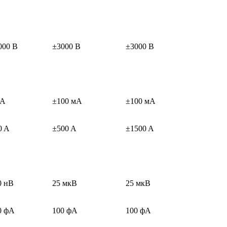
000 В
±3000 В
±3000 В
 A
±100 мA
±100 мA
0 A
±500 A
±1500 A
0 нВ
25 мкВ
25 мкВ
0 фA
100 фA
100 фA