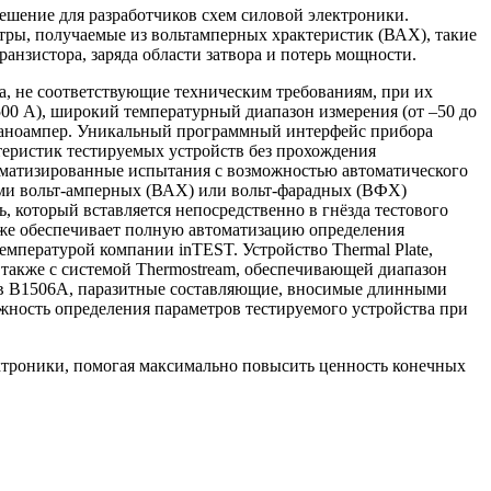
ешение для разработчиков схем силовой электроники.
етры, получаемые из вольтамперных храктеристик (ВАХ), такие
анзистора, заряда области затвора и потерь мощности.
, не соответствующие техническим требованиям, при их
00 А), широкий температурный диапазон измерения (от –50 до
 наноампер. Уникальный программный интерфейс прибора
теристик тестируемых устройств без прохождения
томатизированные испытания с возможностью автоматического
ями вольт-амперных (ВАХ) или вольт-фарадных (ВФХ)
, который вставляется непосредственно в гнёзда тестового
кже обеспечивает полную автоматизацию определения
емпературой компании inTEST. Устройство Thermal Plate,
 также с системой Thermostream, обеспечивающей диапазон
ртов B1506A, паразитные составляющие, вносимые длинными
ожность определения параметров тестируемого устройства при
ктроники, помогая максимально повысить ценность конечных