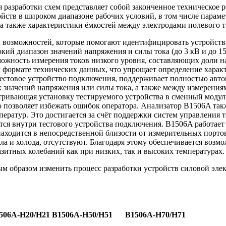
азработки схем представляет собой законченное техническое р
ойств в широком диапазоне рабочих условий, в том числе парам
а также характеристики ёмкостей между электродами полевого тр
возможностей, которые помогают идентифицировать устройства
ий диапазон значений напряжения и силы тока (до 3 кВ и до 15
можность измерения токов низкого уровня, составляющих доли
 формате технических данных, что упрощает определение харак
 тестовое устройство подключения, поддерживает полностью ав
 значений напряжения или силы тока, а также между измерени
тривающая установку тестируемого устройства в сменный модуль
о позволяет избежать ошибок оператора. Анализатор B1506A та
ератур. Это достигается за счёт поддержки систем управления т
тся внутри тестового устройства подключения. B1506A работает
о находится в непосредственной близости от измерительных по
ла и холода, отсутствуют. Благодаря этому обеспечивается возм
азитных колебаний как при низких, так и высоких температурах.
 образом изменить процесс разработки устройств силовой эле
506A-H20/H21
B1506A-H50/H51
B1506A-H70/H71