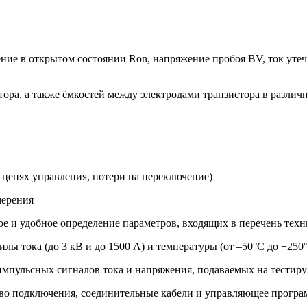
ние в открытом состоянии Ron, напряжение пробоя BV, ток уте
а, а также ёмкостей между электродами транзистора в различных 
 цепях управления, потери на переключение)
мерения
е и удобное определение параметров, входящих в перечень техн
лы тока (до 3 кВ и до 1500 А) и температуры (от –50°C до +250
импульсных сигналов тока и напряжения, подаваемых на тестир
ство подключения, соединительные кабели и управляющее програ