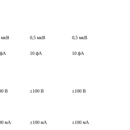
5 мкВ
0,5 мкВ
0,5 мкВ
 фA
10 фA
10 фA
00 В
±100 В
±100 В
00 мA
±100 мA
±100 мA