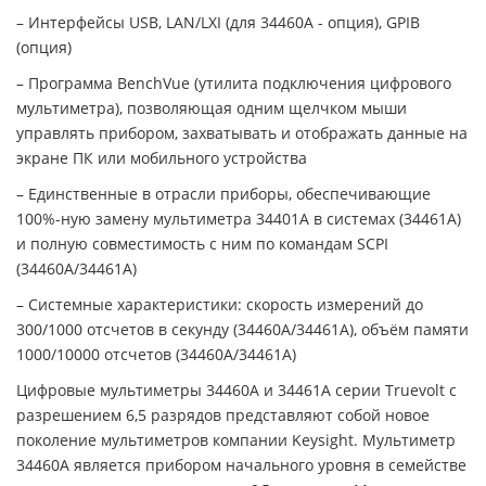
– Интерфейсы USB, LAN/LXI (для 34460A - опция), GPIB
(опция)
– Программа BenchVue (утилита подключения цифрового
мультиметра), позволяющая одним щелчком мыши
управлять прибором, захватывать и отображать данные на
экране ПК или мобильного устройства
– Единственные в отрасли приборы, обеспечивающие
100%-ную замену мультиметра 34401А в системах (34461A)
и полную совместимость с ним по командам SCPI
(34460A/34461A)
– Системные характеристики: скорость измерений до
300/1000 отсчетов в секунду (34460A/34461A), объём памяти
1000/10000 отсчетов (34460A/34461A)
Цифровые мультиметры 34460A и 34461А серии Truevolt с
разрешением 6,5 разрядов представляют собой новое
поколение мультиметров компании Keysight. Мультиметр
34460A является прибором начального уровня в семействе