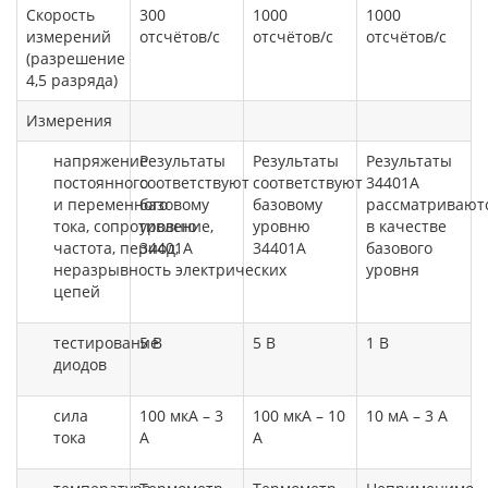
Скорость
300
1000
1000
измерений
отсчётов/с
отсчётов/с
отсчётов/с
(разрешение
4,5 разряда)
Измерения
напряжение
Результаты
Результаты
Результаты
постоянного
соответствуют
соответствуют
34401А
и
переменного
базовому
базовому
рассматривают
тока,
сопротивление,
уровню
уровню
в качестве
частота,
период,
34401А
34401А
базового
неразрывность
электрических
уровня
цепей
тестирование
5 В
5 В
1 В
диодов
сила
100 мкА – 3
100 мкA – 10
10 мA – 3 A
тока
A
A