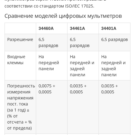
соответствии со стандартом ISO/IEC 17025.
Сравнение моделей цифровых мультметров
34460A
34461A
34401A
Разрешение
6,5
6,5
6,5 разрядов
разрядов
разрядов
Входные
На
На
На
клеммы
передней
передней и
передней и
панели
задней
задней
панели
панели
Погрешность
0,0075 +
0,0035 +
0,0035 +
измерения
0,0005
0,0005
0,0005
напряжения
пост. тока
(за 1 год) ±
(% от
отсчета + %
от предела)