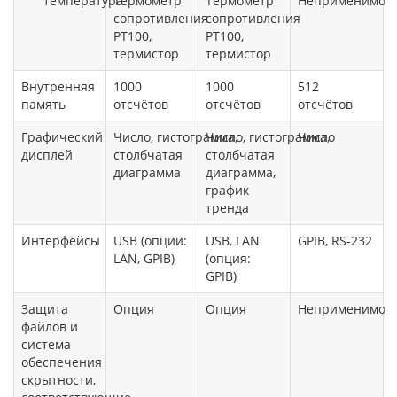
температура
Термометр
Термометр
Неприменимо
сопротивления
сопротивления
PT100,
PT100,
термистор
термистор
Внутренняя
1000
1000
512
память
отсчётов
отсчётов
отсчётов
Графический
Число, гистограмма,
Число, гистограмма,
Число
дисплей
столбчатая
столбчатая
диаграмма
диаграмма,
график
тренда
Интерфейсы
USB (опции:
USB, LAN
GPIB, RS-232
LAN, GPIB)
(опция:
GPIB)
Защита
Опция
Опция
Неприменимо
файлов и
система
обеспечения
скрытности,