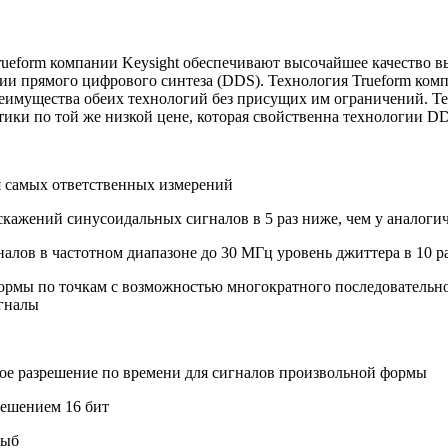
rueform компании Keysight обеспечивают высочайшее качество в
 прямого цифрового синтеза (DDS). Технология Trueform компан
еимущества обеих технологий без присущих им ограничений. Те
ики по той же низкой цене, которая свойственна технологии D
я самых ответственных измерений
скажений синусоидальных сигналов в 5 раз ниже, чем у аналог
алов в частотном диапазоне до 30 МГц уровень джиттера в 10 р
рмы по точкам с возможностью многократного последовательног
игналы
кое разрешение по времени для сигналов произвольной формы
решением 16 бит
выб