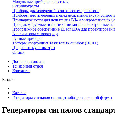
Модульные приборы и системы
Осциллографы
Приборы для измерений в оптическом диапазоне
Приборы для измерения импеданса, иммитанса и сопрот
Принадлежности для испытания ВЧ- и микроволновых у
Программируемые источники питания и электронные на
Программное обеспечение EEsof EDA для проектировани
Анализаторы саморазряда
Ручные приборы
Тестеры коэффициента битовых ошибок (BERT)
Цифровые мультиметры
Опции
Доставка и оплата
Тендерный отдел
Контакты
Каталог
Каталог
Генераторы сигналов стандартной/произвольной формы
Генераторы сигналов стандар