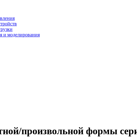
ивления
стройств
грузки
я и моделирования
тной/произвольной формы сер