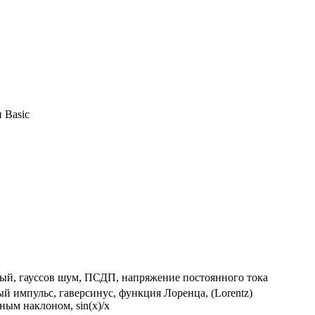
 Basic
ый, гауссов шум, ПСДП, напряжение постоянного тока
й импульс, гаверсинус, функция Лоренца, (Lorentz)
ным наклоном, sin(x)/x