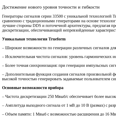
Достижение нового уровня точности и гибкости
Генераторы сигналов серии 33500 с уникальной технологией T
сравнению с традиционными генераторами на основе технологии
лучшие стороны DDS и поточечной архитектуры, предлагая пр
дискретизации, обеспечивающий непревзойденные характерист
Уникальная технология Trueform
– Широкие возможности по генерации различных сигналов дл
– Исключительная чистота сигналов: уровень гармонических и
– Более точная синхронизация: при генерации импульсных сигн
– Дополнительная функция создания сигналов произвольной фо
высокой точностью генерировать задаваемые пользователем с
Основные возможности прибора
– Частота дискретизации 250 Мвыб/с обеспечивает более высо
– Амплитуда выходного сигнала от 1 мВ до 10 В (размах) с раз
– Объем памяти: 1 Мвыб с возможностью расширения до 16 М