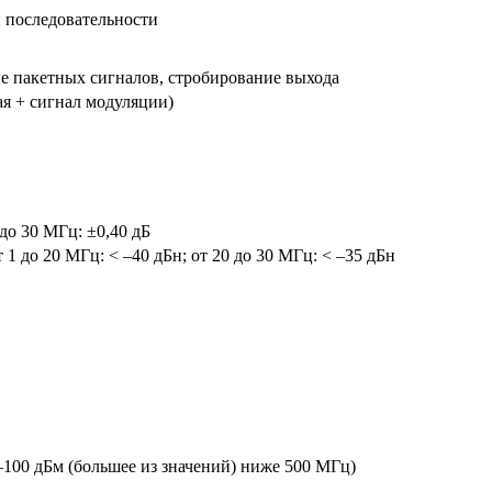
 последовательности
е пакетных сигналов, стробирование выхода
 + сигнал модуляции)
 до 30 МГц: ±0,40 дБ
т 1 до 20 МГц: < –40 дБн; от 20 до 30 МГц: < –35 дБн
–100 дБм (большее из значений) ниже 500 МГц)