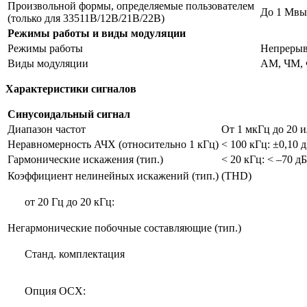
Произвольной формы, определяемые пользователем
До 1 Мвы
(только для 33511B/12B/21B/22B)
Режимы работы и виды модуляции
Режимы работы
Непрерыв
Виды модуляции
AM, ЧМ, 
Характеристики сигналов
Синусоидальный сигнал
Диапазон частот
От 1 мкГц до 20 
Неравномерность АЧХ (относительно 1 кГц)
< 100 кГц: ±0,10 
Гармонические искажения (тип.)
< 20 кГц: < –70 д
Коэффициент нелинейных искажений (тип.) (THD)
от 20 Гц до 20 кГц:
Негармонические побочные составляющие (тип.)
Станд. комплектация
Опция OCX: