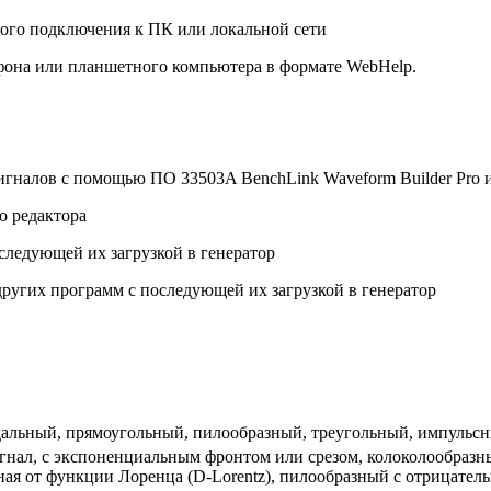
ого подключения к ПК или локальной сети
фона или планшетного компьютера в формате WebHelp.
гналов с помощью ПО 33503A BenchLink Waveform Builder Pro и
о редактора
следующей их загрузкой в генератор
ругих программ с последующей их загрузкой в генератор
альный, прямоугольный, пилообразный, треугольный, импульсн
нал, с экспоненциальным фронтом или срезом, колоколообразны
ая от функции Лоренца (D-Lorentz), пилообразный с отрицатель