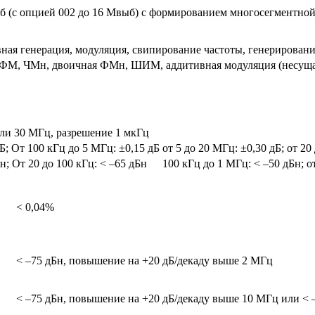
б (с опцией 002 до 16 Мвыб) с формированием многосегментной
ная генерация, модуляция, свипирование частоты, генерировани
ФМ, ЧМн, двоичная ФМн, ШИМ, аддитивная модуляция (несущая
или 30 МГц, разрешение 1 мкГц
дБ; От 100 кГц до 5 МГц: ±0,15 дБ
от 5 до 20 МГц: ±0,30 дБ; от 20
Бн; От 20 до 100 кГц: < –65 дБн
100 кГц до 1 МГц: < –50 дБн; о
< 0,04%
< –75 дБн, повышение на +20 дБ/декаду выше 2 МГц
< –75 дБн, повышение на +20 дБ/декаду выше 10 МГц или < 