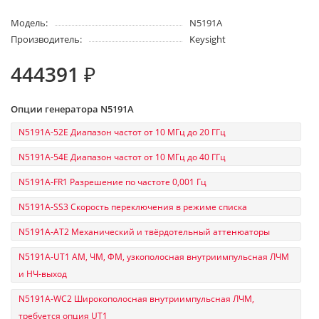
Модель:
N5191A
Производитель:
Keysight
444391 ₽
Опции генератора N5191A
N5191A-52E Диапазон частот от 10 МГц до 20 ГГц
N5191A-54E Диапазон частот от 10 МГц до 40 ГГц
N5191A-FR1 Разрешение по частоте 0,001 Гц
N5191A-SS3 Скорость переключения в режиме списка
N5191A-AT2 Механический и твёрдотельный аттенюаторы
N5191A-UT1 АМ, ЧМ, ФМ, узкополосная внутриимпульсная ЛЧМ
и НЧ-выход
N5191A-WC2 Широкополосная внутриимпульсная ЛЧМ,
требуется опция UT1