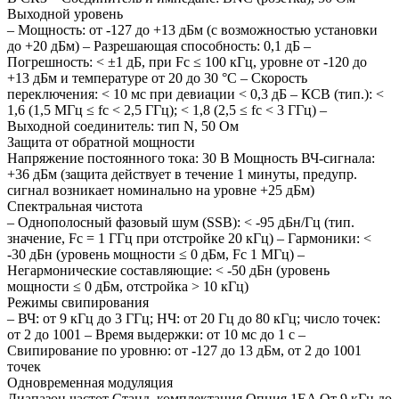
Выходной уровень
– Мощность: от -127 до +13 дБм (с возможностью установки
до +20 дБм) – Разрешающая способность: 0,1 дБ –
Погрешность: < ±1 дБ, при Fc ≤ 100 кГц, уровне от -120 до
+13 дБм и температуре от 20 до 30 °C – Скорость
переключения: < 10 мс при девиации < 0,3 дБ – КСВ (тип.): <
1,6 (1,5 МГц ≤ fc < 2,5 ГГц); < 1,8 (2,5 ≤ fc < 3 ГГц) –
Выходной соединитель: тип N, 50 Ом
Защита от обратной мощности
Напряжение постоянного тока: 30 В Мощность ВЧ-сигнала:
+36 дБм (защита действует в течение 1 минуты, предупр.
сигнал возникает номинально на уровне +25 дБм)
Спектральная чистота
– Однополосный фазовый шум (SSB): < -95 дБн/Гц (тип.
значение, Fc = 1 ГГц при отстройке 20 кГц) – Гармоники: <
-30 дБн (уровень мощности ≤ 0 дБм, Fc 1 МГц) –
Негармонические составляющие: < -50 дБн (уровень
мощности ≤ 0 дБм, отстройка > 10 кГц)
Режимы свипирования
– ВЧ: от 9 кГц до 3 ГГц; НЧ: от 20 Гц до 80 кГц; число точек:
от 2 до 1001 – Время выдержки: от 10 мс до 1 с –
Свипирование по уровню: от -127 до 13 дБм, от 2 до 1001
точек
Одновременная модуляция
Диапазон частот Станд. комплектация Опция 1EA От 9 кГц до