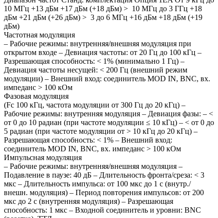
10 МГц +13 дБм +17 дБм (+18 дБм) > 10 МГц до 3 ГГц +18
дБм +21 дБм (+26 дБм) > 3 до 6 МГц +16 дБм +18 дБм (+19
дБм)
Частотная модуляция
– Рабочие режимы: внутренняя/внешняя модуляция при
открытом входе – Девиация частоты: от 20 Гц до 100 кГц –
Разрешающая способность: < 1% (минимально 1 Гц) –
Девиация частоты несущей: < 200 Гц (внешний режим
модуляции) – Внешний вход: соединитель MOD IN, BNC, вх.
импеданс > 100 кОм
Фазовая модуляция
(Fc 100 кГц, частота модуляции от 300 Гц до 20 кГц) –
Рабочие режимы: внутренняя модуляция – Девиация фазы: – <
от 0 до 10 радиан (при частоте модуляции ≤ 10 кГц) – < от 0 до
5 радиан (при частоте модуляции от > 10 кГц до 20 кГц) –
Разрешающая способность: < 1% – Внешний вход:
cоединитель MOD IN, BNC, вх. импеданс > 100 кОм
Импульсная модуляция
– Рабочие режимы: внутренняя/внешняя модуляция –
Подавление в паузе: 40 дБ – Длительность фронта/среза: < 3
мкс – Длительность импульса: от 100 мкс до 1 с (внутр./
внешн. модуляция) – Период повторения импульсов: от 200
мкс до 2 с (внутренняя модуляция) – Разрешающая
способность: 1 мкс – Входной соединитель и уровни: BNC