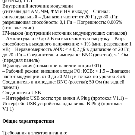
(розетка), ТТЛ
Внутренний источник модуляции
(сигналы для АМ, ЧМ, ФМ и НЧ-выхода) – Сигнал:
синусоидальный – Диапазон частот: от 20 Гц до 80 кГц;
разрешающая способность: 0,1 Гц – Погрешность: 0,005%
(тип. значение)
НЧ-выход (внутренний источник модулирующих сигналов)
– Амплитуда: от 0 до 3 В на высокоомную нагрузку – Разр.
способность выходного напряжения: < 1% (мин. разрешение 1
мВ) – Неравномерность АЧХ: < ± 0,2 дБ в диапазоне от 20 Гц
до 20 кГц – Соединитель и импеданс: BNC (розетка), < 1 Ом
(передняя панель)
I/Q-модуляция (только при наличии опции 001)
– Рабочий режим: внешние входы I/Q; КСВ: < 1,5 – Диапазон
частот модуляции: от 0 до 20 МГц в точках по уровню 3 дБ –
Соединитель и импеданс: BNC (розетка); 50 Ом (на задней
панели)
Соединители USB
– Интерфейс USB хоста: три вилки A Plug (протокол V1.1) –
Интерфейс USB устройства: одна вилка B Plug (протокол
V1.1)
Общие характеристики
Требования к электропитанию: