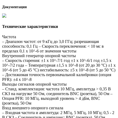
Документация
Технические характеристики
Частота
– Диапазон частот: от 9 кГц до 3,0 ГГц; разрешающая
способность: 0,1 Гц – Скорость переключения: < 10 мс в
пределах 0,1 х 10^-6 от значения частоты
Внутренний генератор опорной частоты
– Скорость старения: ±1 х 10^-7/1 год ±1 х 10^-6/1 год ±1,5 х
10^-7/2 года – Температурная ±1,5 х 10^-8 (от 20 до 30 °C) ±1 х
10^-6 (от 5 до 45 °C) нестабильность: ±5 х 10^-8 (от 5 до 50 °C)
– Достижимая точность первоначальной калибровки (опция
PFR): ±4 х 10^-8
Выходы сигналов опорной частоты
– Станд. комплектация: частота 10 МГц, амплитуда > 0,35 В
СКЗ на нагрузке 50 Ом, соединитель BNC (розетка), 50 Ом –
Опция PFR: 10 МГц, выходной уровень > 4 дБм, BNC
(розетка), 50 Ом
Вход внешнего опорного сигнала
– Входная частота и амплитуда: 2 МГц, 5 МГц, 10 МГц; 0,5 - 2
В СКЗ – Соединитель и импеданс: BNC (розетка), 50 Ом