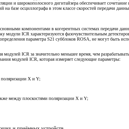
уляции и широкополосного дигитайзера обеспечивает сочетание 
 на базе осциллографа в этом классе скоростей передачи данны
сновными компонентами в когерентных системах передачи данны
ку модули ICR характеризуются фазочувствительным детектиров
определения параметра S21 субблоков ROSA, не могут быть исп
ля модулей ICR за значительно меньшее время, чем разрабатыва
вания модулей ICR, которая измеряет следующие параметры:
и поляризации X и Y;
также между плоскостями поляризации X и Y;
ающих и приёмных устройств