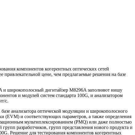
рования компонентов когерентных оптических сетей
ее привлекательной цене, чем предлагаемые решения на базе
92A и широкополосный дигитайзер M8296A заполняют нишу
ентов и модулей систем стандарта 100G, и анализатором
т/с.
 базе анализатора оптической модуляции и широкополосного
бки (EVM) и соответствующих параметров, а также определения
яризационным мультиплексированием (PMQ) или даже полностью
групп разработчиков, групп представления нового продукта и
400G. Решение для тестирования компонентов когерентных