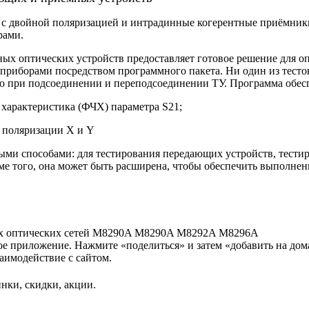
 с двойной поляризацией и интрадинные когерентные приёмники,
рами.
ных оптических устройств предоставляет готовое решение для о
приборами посредством программного пакета. Ни один из тестов
мую при подсоединении и переподсоединении ТУ. Программа обе
 характеристика (ФЧХ) параметра S21;
и поляризации X и Y
ыми способами: для тестирования передающих устройств, тести
ме того, она может быть расширена, чтобы обеспечить выполнен
х оптических сетей M8290A
M8290A
M8292A
M8296A
нное приложение. Нажмите «поделиться» и затем «добавить на до
аимодействие с сайтом.
нки, скидки, акции.