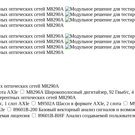
ых оптических сетей M8290A
ота AXIe
M8296A Широкополосный дигитайзер, 92 Гвыб/с, 4 
герентных оптических сетей M8290A
, 1 слот AXIe
M9502A Шасси в формате AXIe, 2 слота
M9
XIe
89601B-200 Базовый векторный анализ сигналов и возмо
емая лицензия
89601B-BHF Анализ создаваемой пользоват