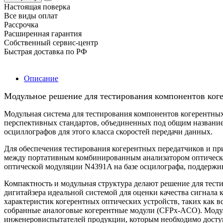
Настоящая поверка
Все виды оплат
Рассрочка
Расширенная гарантия
Собственный сервис-центр
Быстрая доставка по РФ
Описание
Модульное решение для тестирования компонентов ког
Модульная система для тестирования компонентов когерентных
перспективных стандартов, объединенных под общим названием
осциллографов для этого класса скоростей передачи данных.
Для обеспечения тестирования когерентных передатчиков и 
между портативным комбинированным анализатором оптической
оптической модуляции N4391A на базе осцилографа, поддержива
Компактность и модульная структура делают решение для тест
дигитайзера идеальной системой для оценки качества сигнала
характеристик когерентных оптических устройств, таких как
собранные аналоговые когерентные модули (CFPx-ACO). Модул
инженеровиспытателей продукции, которым необходимо доступ