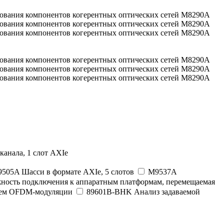
канала, 1 слот AXIe
505A Шасси в формате AXIe, 5 слотов
M9537A
жность подключения к аппаратным платформам, перемещаемая
елем OFDM-модуляции
89601B-BHK Анализ задаваемой