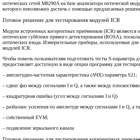
оптических сетей M8290A на базе анализатора оптической мод
которого невозможно достичь с помощью предлагаемых решений
Готовое решение для тестирования модулей ICR
Модули встроенных когерентных приёмников (ICR) являются о
оптические субблоки прямого детектирования (ROSA), посколь
оптических входа. Измерительные приборы, используемые для 
модулей ICR.
Чтобы помочь пользователям подготовить тесты S-параметра д
предоставляет доступную в виде опции программу для тестиро
– амплитудно-частотная характеристика (АЧХ) параметра S21;
– сдвиг фаз между сигналами I и Q, а также между плоскостям
– квадратурная ошибка (угол между сигналами I и Q)
– разбаланс усиления по амплитуде между сигналами I и Q, а 
– собственный EVM;
– подавление зеркального канала
Готовое решение для тестирования когерентных перед