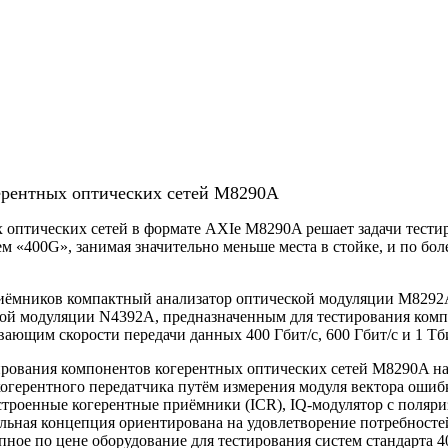
ерентных оптических сетей M8290A
 оптических сетей в формате AXIe M8290A решает задачи тести
 «400G», занимая значительно меньше места в стойке, и по бол
приёмников компактный анализатор оптической модуляции M82
 модуляции N4392A, предназначенным для тестирования компон
ющим скорости передачи данных 400 Гбит/с, 600 Гбит/с и 1 Тби
ирования компонентов когерентных оптических сетей M8290A на
 когерентного передатчика путём измерения модуля вектора оши
 встроенные когерентные приёмники (ICR), IQ-модулятор с пол
ьная концепция ориентирована на удовлетворение потребностей 
ное по цене оборудование для тестирования систем стандарта 