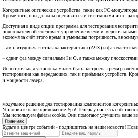
Когерентные оптические устройства, такие как I/Q-модуляторы
Кроме того, они должны оцениваться и системными интеграто
Доступная в виде опции программа для тестирования когерент
пользователя обеспечивает управление всеми измерительными 
экономя за счёт этого время и уменьшая погрешность, вноси
– амплитудно-частотная характеристика (АЧХ) и фазочастотная
– сдвиг фаз между сигналами I и Q, а также между плоскостям
Испытательная установка может быть настроена тремя различн
тестирования как передающих, так и приёмных устройств. Кро
и мощности лазера.
модульное решение для тестирования компонентов когерентны
Установите наше приложение
Ура! Теперь у нас есть собстве
Мы используем файлы cookie. Они помогают улучшить ваше вз
Принимаю
Будьте в центре событий - подпишитесь на наши новости! Нови