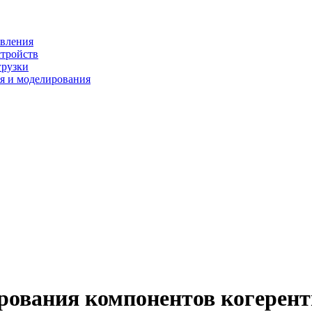
ивления
стройств
грузки
я и моделирования
рования компонентов когерен