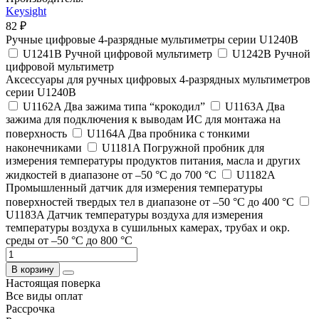
Keysight
82 ₽
Ручные цифровые 4-разрядные мультиметры серии U1240B
U1241B Ручной цифровой мультиметр
U1242B Ручной
цифровой мультиметр
Аксессуары для ручных цифровых 4-разрядных мультиметров
серии U1240B
U1162A Два зажима типа “крокодил”
U1163A Два
зажима для подключения к выводам ИС для монтажа на
поверхность
U1164A Два пробника с тонкими
наконечниками
U1181A Погружной пробник для
измерения температуры продуктов питания, масла и других
жидкостей в диапазоне от –50 °C до 700 °C
U1182A
Промышленный датчик для измерения температуры
поверхностей твердых тел в диапазоне от –50 °C до 400 °C
U1183A Датчик температуры воздуха для измерения
температуры воздуха в сушильных камерах, трубах и окр.
среды от –50 °C до 800 °C
В корзину
Настоящая поверка
Все виды оплат
Рассрочка