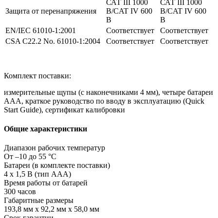
САТ III 1000
САТ III 1000
Защита от перенапряжения
В/CAT IV 600
В/CAT IV 600
В
В
EN/IEC 61010-1:2001
Соответствует
Соответствует
CSA C22.2 No. 61010-1:2004
Соответствует
Соответствует
Комплект поставки:
измерительные щупы (с наконечниками 4 мм), четыре батареи
ААА, краткое руководство по вводу в эксплуатацию (Quick
Start Guide), сертификат калибровки
Общие характеристики
Диапазон рабочих температур
От –10 до 55 °С
Батареи (в комплекте поставки)
4 х 1,5 В (тип ААА)
Время работы от батарей
300 часов
Габаритные размеры
193,8 мм x 92,2 мм x 58,0 мм
Срок гарантии