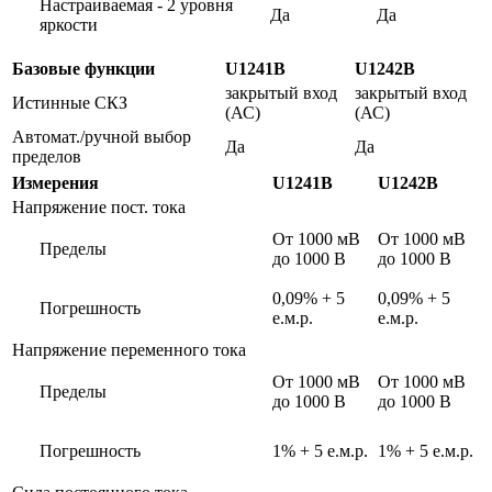
Настраиваемая - 2 уровня
Да
Да
яркости
Базовые функции
U1241B
U1242B
закрытый вход
закрытый вход
Истинные СКЗ
(АС)
(АС)
Автомат./ручной выбор
Да
Да
пределов
Измерения
U1241B
U1242B
Напряжение пост. тока
От 1000 мВ
От 1000 мВ
Пределы
до 1000 В
до 1000 В
0,09% + 5
0,09% + 5
Погрешность
е.м.р.
е.м.р.
Напряжение переменного тока
От 1000 мВ
От 1000 мВ
Пределы
до 1000 В
до 1000 В
Погрешность
1% + 5 е.м.р.
1% + 5 е.м.р.