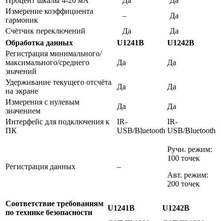
Процент шкалы 4-20 мА
Да
Да
Измерение коэффициента
–
Да
гармоник
Cчётчик переключений
Да
Да
Обработка данных
U1241B
U1242B
Регистрация минимального/
максимального/среднего
Да
Да
значений
Удерживание текущего отсчёта
Да
Да
на экране
Измерения с нулевым
Да
Да
значением
Интерфейс для подключения к
IR-
IR-
ПК
USB/Bluetooth
USB/Bluetooth
Ручн. режим:
100 точек
Регистрация данных
–
Авт. режим:
200 точек
Соответствие требованиям
U1241B
U1242B
по технике безопасности