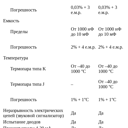
0,03% + 3
0,03% + 3
Погрешность
е.м.р.
е.м.р.
Емкость
От 1000 нФ
От 1000 нФ
Пределы
до 10 мФ
до 10 мФ
Погрешность
2% + 4 е.м.р.
2% + 4 е.м.р.
Температура
От –40 до
От –40 до
Термопара типа K
1000 °C
1000 °C
От –40 до
Термопара типа J
–
1000 °C
Погрешность
1% + 1°C
1% + 1°C
Неразрывность электрических
Да
Да
цепей (звуковой сигнализатор)
Испытание диодов
Да
Да