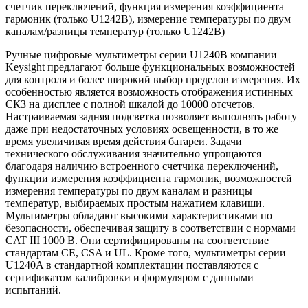
счетчик переключений, функция измерения коэффициента
гармоник (только U1242B), измерение температуры по двум
каналам/разницы температур (только U1242B)
Ручные цифровые мультиметры серии U1240B компании
Keysight предлагают больше функциональных возможностей
для контроля и более широкий выбор пределов измерения. Их
особенностью является возможность отображения истинных
СКЗ на дисплее с полной шкалой до 10000 отсчетов.
Настраиваемая задняя подсветка позволяет выполнять работу
даже при недостаточных условиях освещенности, в то же
время увеличивая время действия батареи. Задачи
технического обслуживания значительно упрощаются
благодаря наличию встроенного счетчика переключений,
функции измерения коэффициента гармоник, возможностей
измерения температуры по двум каналам и разницы
температур, выбираемых простым нажатием клавиши.
Мультиметры обладают высокими характеристиками по
безопасности, обеспечивая защиту в соответствии с нормами
CAT III 1000 В. Они сертифицированы на соответствие
стандартам CE, CSA и UL. Кроме того, мультиметры серии
U1240A в стандартной комплектации поставляются с
сертификатом калибровки и формуляром с данными
испытаний.